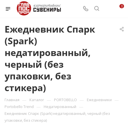
0
Ежедневник Спарк
(Spark)
недатированный,
черный (без
упаковки, без
стикера)
—
—
—
—
Главная
Каталог
PORTOBELLO
Ежедневники
—
—
Portobello Trend
Недатированный
Ежедневник Спарк (Spark) недатированный, черный (без
упаковки, без стикера)