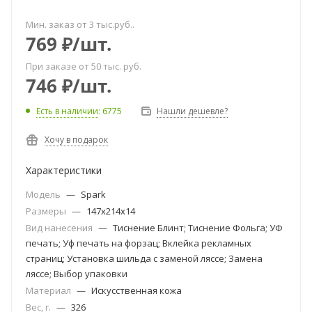
Мин. заказ от 3 тыс.руб..
769
₽
/шт.
При заказе от 50 тыс. руб.
746
₽
/шт.
Есть в наличии
: 6775
Нашли дешевле?
Хочу в подарок
Характеристики
Модель
—
Spark
Размеры
—
147x214x14
Вид нанесения
—
Тиснение Блинт; Тиснение Фольга; УФ
печать; Уф печать на форзац; Вклейка рекламных
страниц; Установка шильда с заменой ляссе; Замена
ляссе; Выбор упаковки
Материал
—
Искусственная кожа
Вес, г.
—
326