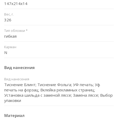
147x214x14
Вес, г.
326
Тип обложки *
гибкая
Карман
N
Вид нанесения
Вид нанесения
Тиснение Блинт; Тиснение Фольга; УФ печать; Уф
печать на форзац; Вклейка рекламных страниц;
Установка шильда с заменой ляссе; Замена ляссе; Выбор
упаковки
Материал